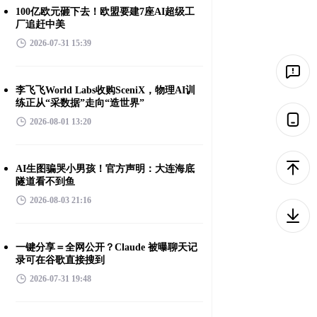
100亿欧元砸下去！欧盟要建7座AI超级工
厂追赶中美
2026-07-31 15:39
李飞飞World Labs收购SceniX，物理AI训
练正从“采数据”走向“造世界”
2026-08-01 13:20
AI生图骗哭小男孩！官方声明：大连海底
隧道看不到鱼
2026-08-03 21:16
一键分享＝全网公开？Claude 被曝聊天记
录可在谷歌直接搜到
2026-07-31 19:48