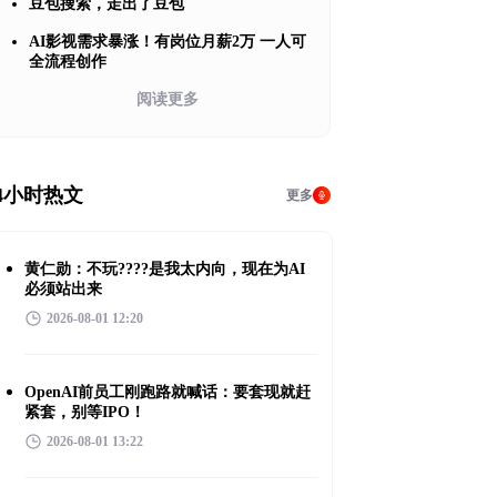
豆包搜索，走出了豆包
AI影视需求暴涨！有岗位月薪2万 一人可
全流程创作
阅读更多
4小时热文
更多
黄仁勋：不玩????是我太内向，现在为AI
必须站出来
2026-08-01 12:20
OpenAI前员工刚跑路就喊话：要套现就赶
紧套，别等IPO！
2026-08-01 13:22