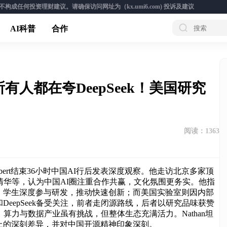
成任何投资理财建议。请确保访问网址为（kx.umi6.com)
投诉及建议
AI科普
合作
人都在夸DeepSeek！美国研究
阅读：
1363
Lambert结束36小时中国AI行后发表深度观察。他走访北京多家顶
清华等，认为中国AI圈注重合作共赢，文化氛围更务实。他指
，学生深度参与研发，推动快速创新；而美国实验室则因内部
eepSeek备受关注，前者走闭源路线，后者以研究品味获赞
算力与数据产业虽有挑战，但整体生态充满活力。Nathan坦
上的深刻差异，并对中国开源精神印象深刻。