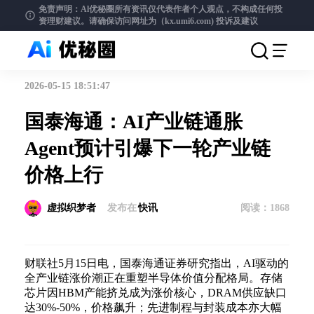
免责声明：Al优秘圈所有资讯仅代表作者个人观点，不构成任何投
资理财建议。请确保访问网址为（kx.umi6.com)
投诉及建议
2026-05-15 18:51:47
国泰海通：AI产业链通胀
Agent预计引爆下一轮产业链
价格上行
虚拟织梦者
发布在
快讯
阅读：
1868
财联社5月15日电，国泰海通证券研究指出，AI驱动的
全产业链涨价潮正在重塑半导体价值分配格局。存储
芯片因HBM产能挤兑成为涨价核心，DRAM供应缺口
达30%-50%，价格飙升；先进制程与封装成本亦大幅