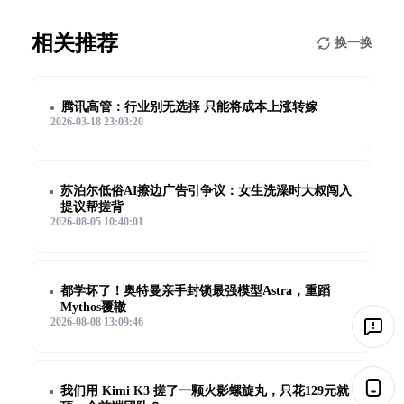
相关推荐
换一换
腾讯高管：行业别无选择 只能将成本上涨转嫁
2026-03-18 23:03:20
苏泊尔低俗AI擦边广告引争议：女生洗澡时大叔闯入
提议帮搓背
2026-08-05 10:40:01
都学坏了！奥特曼亲手封锁最强模型Astra，重蹈
Mythos覆辙
2026-08-08 13:09:46
我们用 Kimi K3 搓了一颗火影螺旋丸，只花129元就