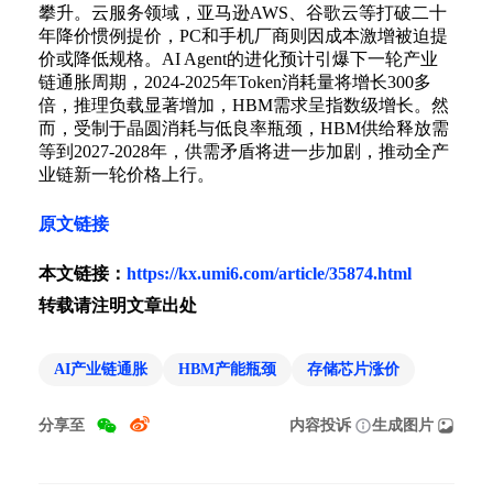
攀升。云服务领域，亚马逊AWS、谷歌云等打破二十
年降价惯例提价，PC和手机厂商则因成本激增被迫提
价或降低规格。AI Agent的进化预计引爆下一轮产业
链通胀周期，2024-2025年Token消耗量将增长300多
倍，推理负载显著增加，HBM需求呈指数级增长。然
而，受制于晶圆消耗与低良率瓶颈，HBM供给释放需
等到2027-2028年，供需矛盾将进一步加剧，推动全产
业链新一轮价格上行。
原文链接
本文链接：
https://kx.umi6.com/article/35874.html
转载请注明文章出处
AI产业链通胀
HBM产能瓶颈
存储芯片涨价
分享至
内容投诉
生成图片