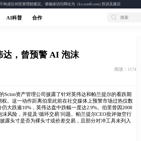
成任何投资理财建议。请确保访问网址为（kx.umi6.com)
投诉及建议
AI科普
合作
达，曾预警 AI 泡沫
阅读：
1174
的Scion资产管理公司披露了针对英伟达和帕兰提尔的看跌期
期权。这一动作距离伯里此前在社交媒体上预警市场过热仅数
大跌逾10%，英伟达盘中跌幅一度达2.9%。伯里曾因2008
泡沫风险，并提及‘循环交易’问题。帕兰提尔CEO批评做空行
确披露头寸是否为裸头寸或价差交易，且部分对冲工具未列入