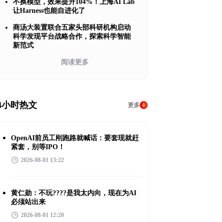
不换模型，效果提升104%！上海AI Lab
让Harness也能自进化了
商汤大装置联合五家头部科研机构启动
科学发现平台战略合作，探索科学智能
新范式
阅读更多
4小时热文
更多
OpenAI前员工刚跑路就喊话：要套现就赶
紧套，别等IPO！
2026-08-01 13:22
黄仁勋：不玩????是我太内向，现在为AI
必须站出来
2026-08-01 12:20