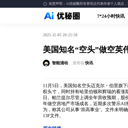
免责声明：Al优秘圈所有资讯仅代表作者个人观点，不构
7*24小时快讯
2025-11-05 20:21:58
美国知名“空头”做空英伟
智能涌动
发布在
快讯
11月5日，美国知名空头迈克尔・伯里旗下
权头寸，同时持有哈里伯顿和辉瑞的看涨
日。帕兰提尔尽管上调全年营收预期，股价仍
年做空房地产市场成名，近期多次警示AI
为，称其公司从事‘崇高事业’。文件未明
13F文件。