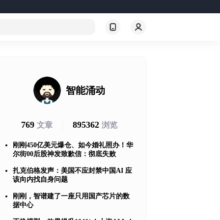
智能涌动
769
895362
文章
浏览
刚刚450亿美元爆仓、如今婚礼照办！华
尔街00后股神发致歉信：彻底失败
扎克伯格发声：美国不应封禁中国AI 应
该向内找自身问题
刚刚，智谱建了一座只用国产芯片的数
据中心