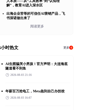
人本质——从“工具效率”到“认知理
解”，教育AI进入深水区
出海企业苦等的可信任AI营销产品，飞
书深诺做出来了
阅读更多
4小时热文
更多
AI生图骗哭小男孩！官方声明：大连海底
隧道看不到鱼
2026-08-03 21:16
年薪百万抢电工，Meta急到自己办技校
2026-08-03 16:07