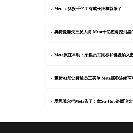
Meta：猛投千亿？有成长狂飙就够了
奥特曼痛失三员大将 Meta千亿挖角挖到星
Meta疯狂举动：采集员工鼠标和键盘输入数
豪赌AI却让普通员工买单 Meta据称连续
爱思唯尔把Meta告了：拿Sci-Hub盗版论