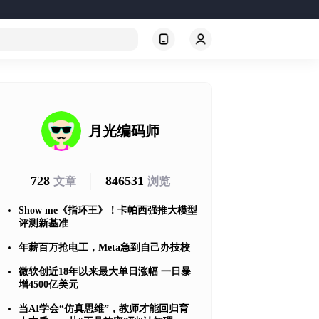
月光编码师
728
846531
文章
浏览
Show me《指环王》！卡帕西强推大模型
评测新基准
年薪百万抢电工，Meta急到自己办技校
微软创近18年以来最大单日涨幅 一日暴
增4500亿美元
当AI学会“仿真思维”，教师才能回归育