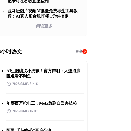
记录可在谷歌直接搜到
亚马逊图片视频AI批量免费标注工具教
程：AI真人图合规打标 1分钟搞定
阅读更多
4小时热文
更多
AI生图骗哭小男孩！官方声明：大连海底
隧道看不到鱼
2026-08-03 21:16
年薪百万抢电工，Meta急到自己办技校
2026-08-03 16:07
阿里“千问办公”开启公测