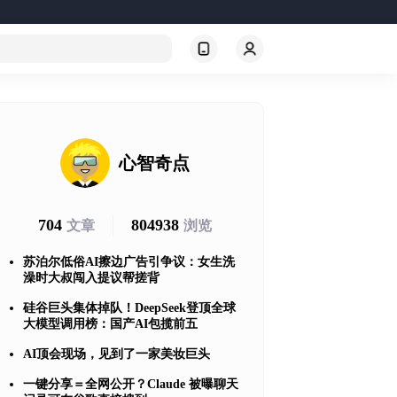
心智奇点
704
804938
文章
浏览
苏泊尔低俗AI擦边广告引争议：女生洗
澡时大叔闯入提议帮搓背
硅谷巨头集体掉队！DeepSeek登顶全球
大模型调用榜：国产AI包揽前五
AI顶会现场，见到了一家美妆巨头
一键分享＝全网公开？Claude 被曝聊天