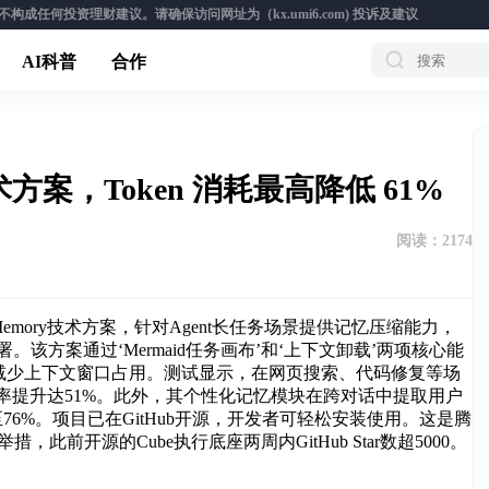
成任何投资理财建议。请确保访问网址为（kx.umi6.com)
投诉及建议
AI科普
合作
术方案，Token 消耗最高降低 61%
阅读：
2174
ent Memory技术方案，针对Agent长任务场景提供记忆压缩能力，
键部署。该方案通过‘Mermaid任务画布’和‘上下文卸载’两项核心能
减少上下文窗口占用。测试显示，在网页搜索、代码修复等场
成功率提升达51%。此外，其个性化记忆模块在跨对话中提取用户
76%。项目已在GitHub开源，开发者可轻松安装使用。这是腾
，此前开源的Cube执行底座两周内GitHub Star数超5000。