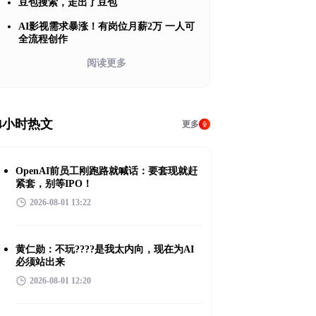
豆包搜索，走出了豆包
AI影视需求暴涨！有岗位月薪2万 一人可
全流程创作
阅读更多
4小时热文
更多
OpenAI前员工刚跑路就喊话：要套现就赶
紧套，别等IPO！
2026-08-01 13:22
黄仁勋：不玩????是我太内向，现在为AI
必须站出来
2026-08-01 12:20