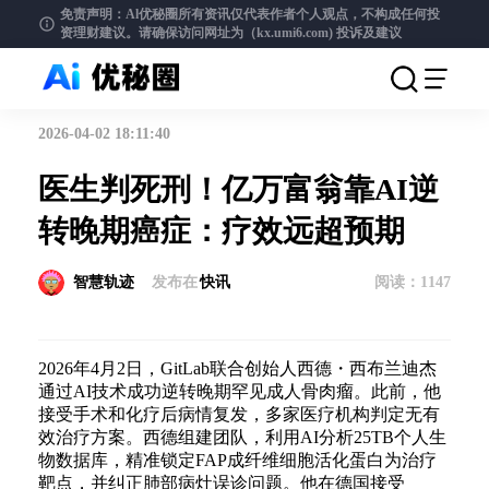
免责声明：Al优秘圈所有资讯仅代表作者个人观点，不构成任何投
资理财建议。请确保访问网址为（kx.umi6.com)
投诉及建议
2026-04-02 18:11:40
医生判死刑！亿万富翁靠AI逆
转晚期癌症：疗效远超预期
智慧轨迹
发布在
快讯
阅读：
1147
2026年4月2日，GitLab联合创始人西德・西布兰迪杰
通过AI技术成功逆转晚期罕见成人骨肉瘤。此前，他
接受手术和化疗后病情复发，多家医疗机构判定无有
效治疗方案。西德组建团队，利用AI分析25TB个人生
物数据库，精准锁定FAP成纤维细胞活化蛋白为治疗
靶点，并纠正肺部病灶误诊问题。他在德国接受