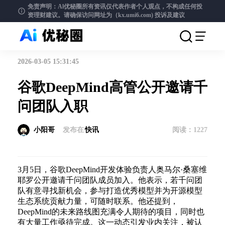
免责声明：Al优秘圈所有资讯仅代表作者个人观点，不构成任何投
资理财建议。请确保访问网址为（kx.umi6.com)
投诉及建议
2026-03-05 15:31:45
谷歌DeepMind高管公开邀请千
问团队入职
小阳哥
发布在
快讯
阅读：
1227
3月5日，谷歌DeepMind开发体验负责人奥马尔·桑塞维
耶罗公开邀请千问团队成员加入。他表示，若千问团
队有意寻找新机会，参与打造优秀模型并为开源模型
生态系统贡献力量，可随时联系。他还提到，
DeepMind的未来路线图充满令人期待的项目，同时也
有大量工作亟待完成。这一动态引发业内关注，被认