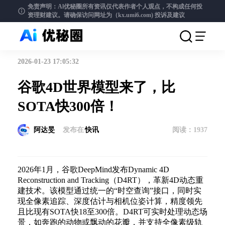
免责声明：Al优秘圈所有资讯仅代表作者个人观点，不构成任何投
资理财建议。请确保访问网址为（kx.umi6.com)
投诉及建议
2026-01-23 17:05:32
谷歌4D世界模型来了，比
SOTA快300倍！
阿达旻
发布在
快讯
阅读：
1937
2026年1月，谷歌DeepMind发布Dynamic 4D
Reconstruction and Tracking（D4RT），革新4D动态重
建技术。该模型通过统一的“时空查询”接口，同时实
现全像素追踪、深度估计与相机位姿计算，精度领先
且比现有SOTA快18至300倍。D4RT可实时处理动态场
景，如奔跑的动物或飘动的花瓣，并支持全像素级轨