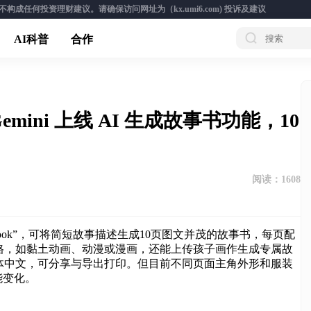
成任何投资理财建议。请确保访问网址为（kx.umi6.com)
投诉及建议
AI科普
合作
mini 上线 AI 生成故事书功能，10
阅读：
1608
torybook”，可将简短故事描述生成10页图文并茂的故事书，每页配
格，如黏土动画、动漫或漫画，还能上传孩子画作生成专属故
体中文，可分享与导出打印。但目前不同页面主角外形和服装
能变化。