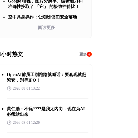
Google 牺牲了图片分辨率、编辑能力和
准确性换取了 「它」 的极致性价比！
空中具身操作：让蜘蛛侠们安全落地
阅读更多
4小时热文
更多
OpenAI前员工刚跑路就喊话：要套现就赶
紧套，别等IPO！
2026-08-01 13:22
黄仁勋：不玩????是我太内向，现在为AI
必须站出来
2026-08-01 12:20