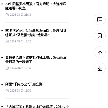
AI生图骗哭小男孩！官方声明：大连海底
隧道看不到鱼
2026-08-03 21:16
李飞飞World Labs收购SceniX，物理AI训
练正从“采数据”走向“造世界”
2026-08-01 13:20
奥特曼也逃不过刷TikTok上瘾，Sora背后
最抓马的一段来了
2026-08-01 19:37
阿里“千问办公”开启公测
2026-08-03 12:59
「天线宝宝」机器人上门做保洁，200元/小