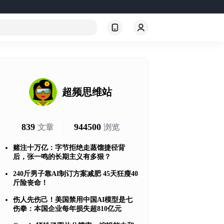
超频思维站
839
944500
文章
浏览
赌注十万亿：字节拒绝走蒸馏捷径背
后，张一鸣的长期主义有多狠？
240斤男子靠AI制订方案减肥 45天狂瘦40
斤险丧命！
伤人先伤己！美国禁用中国AI模型是七
伤拳：本国企业每年损失超810亿元