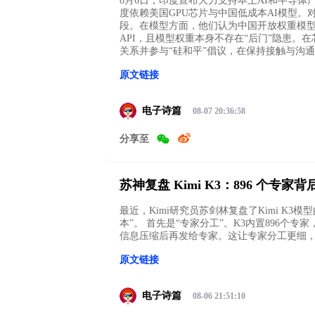
8月6日，印度宣布大力支持本土AI和半导体
度依赖美国GPU芯片与中国低成本AI模型
段。在模型方面，他们认为中国开放权重模
API，且模型权重本身不存在“后门”隐患。
关系并参与“硅和平”倡议，在保持接触与沟通
原文链接
电子诗篇
08-07 20:36:58
分享至
苏神复盘 Kimi K3：896 个
最近，Kimi研究员苏剑林复盘了Kimi K3
本”。 首先是“专家分工”。K3内置896个专家
信息压缩后再发给专家。这让专家分工更细，并
原文链接
电子诗篇
08-06 21:51:10