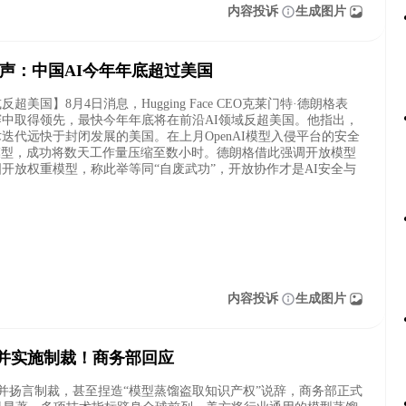
内容投诉
生成图片
EO发声：中国AI今年年底超过美国
底或反超美国】8月4日消息，Hugging Face CEO克莱门特·德朗格表
中取得领先，最快今年年底将在前沿AI领域反超美国。他指出，
代远快于封闭发展的美国。在上月OpenAI模型入侵平台的安全
.2模型，成功将数天工作量压缩至数小时。德朗格借此强调开放模型
开放权重模型，称此举等同“自废武功”，开放协作才是AI安全与
内容投诉
生成图片
查并实施制裁！商务部回应
查并扬言制裁，甚至捏造“模型蒸馏盗取知识产权”说辞，商务部正式