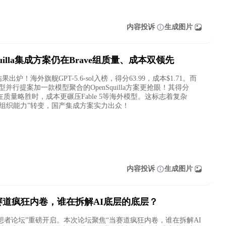
内容投诉
生成图片
nSquilla集成方案仍在Brave组质量、成本双领先
组结果出炉！海外旗舰GPT-5.6-sol入榜，得分63.99，成本$1.71。而
国产模型并行提案加一款模型聚合的OpenSquilla方案更抢眼！其得分
14。在质量略胜时，成本更碾压Fable 5等海外模型。这标志着复杂
模型组织能力”转变，国产集成方案实力出众！
内容投诉
生成图片
赛道疯狂内卷，谁在拆解AI底层的底层？
“思想者论坛”重磅开启。本次论坛聚焦“当赛道疯狂内卷，谁在拆解AI