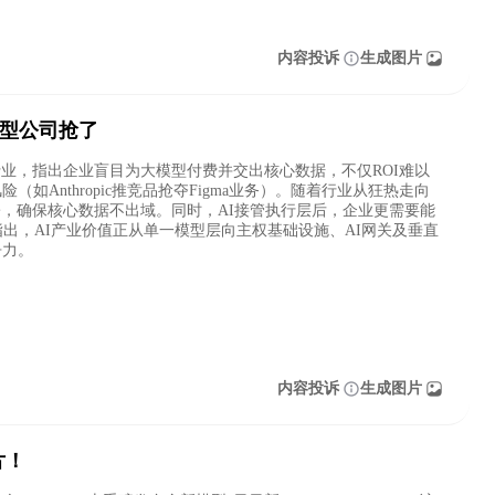
内容投诉
生成图片
模型公司抢了
p公开炮轰AI行业，指出企业盲目为大模型付费并交出核心数据，不仅ROI难以
如Anthropic推竞品抢夺Figma业务）。随着行业从狂热走向
署，确保核心数据不出域。同时，AI接管执行层后，企业更需要能
出，AI产业价值正从单一模型层向主权基础设施、AI网关及垂直
争力。
内容投诉
生成图片
片！