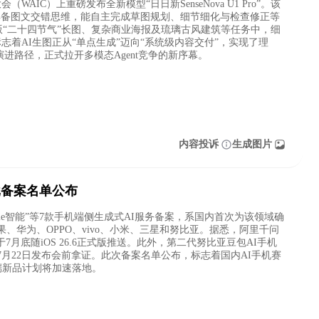
AIC）上重磅发布全新模型“日日新SenseNova U1 Pro”。该
，具备图文交错思维，能自主完成草图规划、细节细化与检查修正等
8K版“二十四节气”长图、复杂商业海报及琉璃古风建筑等任务中，细
着AI生图正从“单点生成”迈向“系统级内容交付”，实现了理
g演进路径，正式拉开多模态Agent竞争的新序幕。
内容投诉
生成图片
批备案名单公布
ple智能”等7款手机端侧生成式AI服务备案，系国内首次为该领域确
、华为、OPPO、vivo、小米、三星和努比亚。据悉，阿里千问
7月底随iOS 26.6正式版推送。此外，第二代努比亚豆包AI手机
月22日发布会前拿证。此次备案名单公布，标志着国内AI手机赛
端新品计划将加速落地。