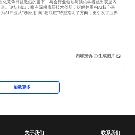
同质化竞争日益激烈的当下，与会行业领袖与顶尖学者跳出表层内
之道。论坛指出，唯有深耕底层技术创新，拆解并重构AI核心基
AI产业从“卷应用”向“卷底层”转型指明了方向，更引发了业界
。
内容投诉
生成图片
加载更多
关于我们
联系我们