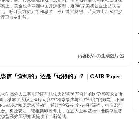
果显著，多项技术指标跻身全球前列。美方将行业通用的模型蒸馏
事实上，美企也常蒸馏中国开源模型，近200家美初创企业已联名
治化，呼吁美方摒弃零和思维，停止造谣抹黑。若美方出台实质损
段捍卫自身利益。
内容投诉
生成图片
型该信「查到的」还是「记得的」？｜GAIR Paper
人民大学高瓴人工智能学院与腾讯天衍实验室合作的医学问答论文斩
框架，破解了大模型医疗问答中“检索缺失与生成幻觉”的难题。不同
GAG以“知识需求驱动”，通过“检索-补全-选择”流程，精准识别
组合。实验表明，该框架即插即用，在五大医学基准中准确率显著
大模型高效组织知识提供了全新范式。