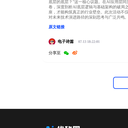
底层的底层？”这一核心议题。在AI应用层
卷，深度剖析AI底层逻辑与基础架构的破局
座，才能构筑真正的行业壁垒。此次活动不仅为
对未来技术演进路径的深刻思考与广泛共鸣
原文链接
电子诗篇
07-13 18:22:01
分享至