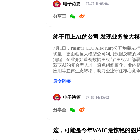
电子诗篇
07-27 11:06:04
分享至
终于用上AI的公司 发现业务被大
7月1日，Palantir CEO Alex Kar
衡量，更面临被大模型公司利用数据反噬的风险（
清醒，企业开始重视数据主权与“主权AI”部
驾驭AI的复合型人才，避免组织僵化。业内指
应用等立体生态转移，助力企业守住核心竞
原文链接
电子诗篇
07-19 14:15:02
分享至
这，可能是今年WAIC最惊艳的图