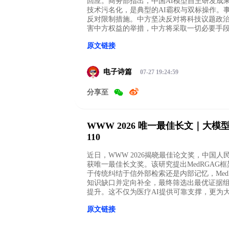
回应。商务部指出，中国AI模型自主研发成
技术污名化，是典型的AI霸权与双标操作。
反对限制措施。中方坚决反对将科技议题政
害中方权益的举措，中方将采取一切必要手
原文链接
电子诗篇
07-27 19:24:59
分享至
WWW 2026 唯一最佳长文｜大模
110
近日，WWW 2026揭晓最佳论文奖，中国
获唯一最佳长文奖。该研究提出MedRGAG
于传统纠结于信外部检索还是内部记忆，MedR
知识缺口并定向补全，最终筛选出最优证据
提升。这不仅为医疗AI提供可靠支撑，更为
原文链接