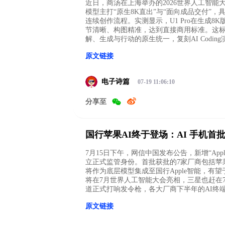
近日，商汤在上海举办的2026世界人工智能大会（W
模型主打“原生8K直出”与“面向成品交付”
连续创作流程。实测显示，U1 Pro在生成
节清晰、构图精准，达到直接商用标准。这标志
解、生成与行动的原生统一，复刻AI Codin
原文链接
电子诗篇
07-19 11:06:10
分享至
国行苹果AI终于登场：AI 手机首
7月15日下午，网信中国发布公告，新增“Ap
立正式监管身份。首批获批的7家厂商包括苹果
将作为底层模型集成至国行Apple智能，有望于
将在7月世界人工智能大会亮相，三星也赶在7
道正式打响发令枪，各大厂商下半年的AI终
原文链接