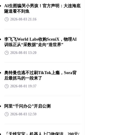
AI生图骗哭小男孩！官方声明：大连海底
隧道看不到鱼
2026-08-03 21:16
李飞飞World Labs收购SceniX，物理AI
训练正从“采数据”走向“造世界”
2026-08-01 13:20
奥特曼也逃不过刷TikTok上瘾，Sora背
后最抓马的一段来了
2026-08-01 19:37
阿里“千问办公”开启公测
2026-08-03 12:59
「天线宝宝」机器人上门做保洁，200元/