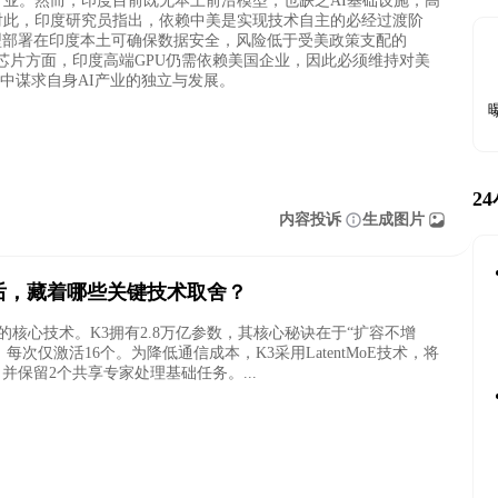
产业。然而，印度目前既无本土前沿模型，也缺乏AI基础设施，高
。对此，印度研究员指出，依赖中美是实现技术自主的必经过渡阶
型部署在印度本土可确保数据安全，风险低于受美政策支配的
在芯片方面，印度高端GPU仍需依赖美国企业，因此必须维持对美
中谋求自身AI产业的独立与发展。
2
内容投诉
生成图片
专家背后，藏着哪些关键技术取舍？
模型的核心技术。K3拥有2.8万亿参数，其核心秘诀在于“扩容不增
，每次仅激活16个。为降低通信成本，K3采用LatentMoE技术，将
保留2个共享专家处理基础任务。...