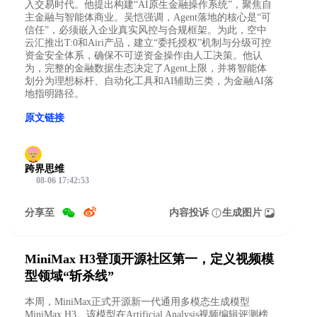
入交易时代。他提出构建“AI原生金融操作系统”，聚焦自
主金融与智能体商业。吴恺强调，Agent落地的核心是“可
信任”，必须嵌入企业真实风控与合规框架。为此，空中
云汇推出T:0和Airi产品，建立“委托授权”机制与分级可控
资金安全体系，确保不可逆资金操作由人工决策。他认
为，完整的金融数据生态决定了Agent上限，并将智能体
划分为理想标杆、自动化工具和AI辅助三类，为金融AI落
地指明路径。
原文链接
跨界思维
08-06 17:42:53
分享至
内容投诉
生成图片
MiniMax H3登顶开源社区第一，定义视频模
型领域“斩杀线”
本周，MiniMax正式开源新一代通用多模态生成模型
MiniMax H3。该模型在Artificial Analysis视频编辑评测榜