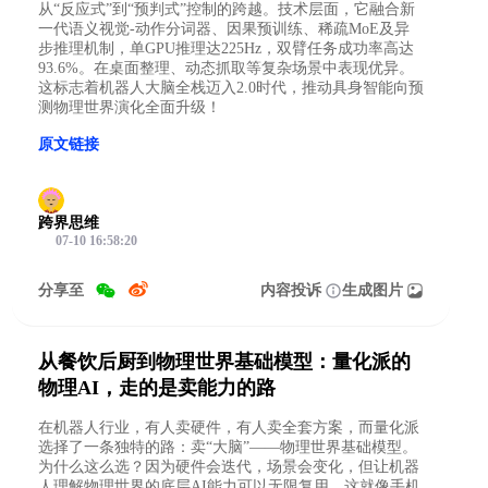
从“反应式”到“预判式”控制的跨越。技术层面，它融合新
一代语义视觉-动作分词器、因果预训练、稀疏MoE及异
步推理机制，单GPU推理达225Hz，双臂任务成功率高达
93.6%。在桌面整理、动态抓取等复杂场景中表现优异。
这标志着机器人大脑全栈迈入2.0时代，推动具身智能向预
测物理世界演化全面升级！
原文链接
跨界思维
07-10 16:58:20
分享至
内容投诉
生成图片
从餐饮后厨到物理世界基础模型：量化派的
物理AI，走的是卖能力的路
在机器人行业，有人卖硬件，有人卖全套方案，而量化派
选择了一条独特的路：卖“大脑”——物理世界基础模型。
为什么这么选？因为硬件会迭代，场景会变化，但让机器
人理解物理世界的底层AI能力可以无限复用。这就像手机