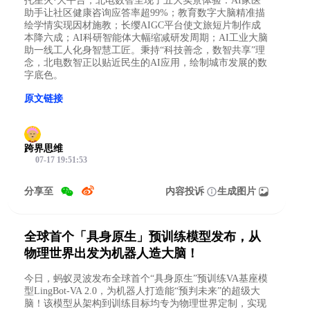
托星火·大平台，北电数智呈现了五大实景体验：AI家医
助手让社区健康咨询应答率超99%；教育数字大脑精准描
绘学情实现因材施教；长缨AIGC平台使文旅短片制作成
本降六成；AI科研智能体大幅缩减研发周期；AI工业大脑
助一线工人化身智慧工匠。秉持“科技善念，数智共享”理
念，北电数智正以贴近民生的AI应用，绘制城市发展的数
字底色。
原文链接
跨界思维
07-17 19:51:53
分享至
内容投诉
生成图片
全球首个「具身原生」预训练模型发布，从
物理世界出发为机器人造大脑！
今日，蚂蚁灵波发布全球首个“具身原生”预训练VA基座模
型LingBot-VA 2.0，为机器人打造能“预判未来”的超级大
脑！该模型从架构到训练目标均专为物理世界定制，实现