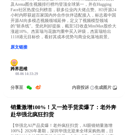
及Arena图生视频排行榜均登顶全球第一，并在Hugging
Face社区热度位列榜首，获多位业内大佬点赞。H3开源24
小时内即获超百家国内外合作伙伴适配接入，标志着中国
开源AI向多模态视频领域延伸，定义了视频模型领域
的“斩杀线”。受此利好提振，截至5日收盘MiniMax股价大
涨超10%。杰富瑞与花旗均重申买入评级，杰富瑞给出
1118港元目标价，看好其成本优势与商业化落地前景。
原文链接
跨界思维
08-06 14:33:29
分享至
内容投诉
生成图片
销量激增100%！又一抢手货卖爆了：老外奔
赴华强北疯狂扫货
【华强北AI产品卖爆！老外疯狂扫货，AI眼镜销量激增
100%】2026年暑期，深圳华强北迎来全球采购热潮，日