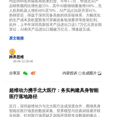
均近8000名外籍客商前来扫货。今年1-7月，华强北AI产
品销售额同比增长超55%，其中AI眼镜销量激增100%，无
人机和机器人增长60%至70%，AI产品占比跃升至61%。
热销背后，得益于深圳完备高效的供应链体系、大幅优化
的生产成本及欧盟豁免可穿戴设备电池要求等政策红利。
此外，上半年深圳高新技术产品进出口达1.7万亿元居全国
首位，AI相关产品进出口额破万亿元，增速超五成。
原文链接
跨界思维
08-06 12:28:48
分享至
内容投诉
生成图片
超维动力携手北大医疗：务实构建具身智能
医疗落地路径
近日，深圳超维动力与北大医疗达成深度合作，围绕具身
智能在医疗场景的数据采集、世界模型与仿真训练展开联
合创新。针对医疗场景缺乏训练环境和专业数据的痛点，