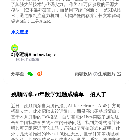
了其强大的技术与代码实力。 作为2.8万亿参数的开源大
模型，K3不靠死磕算力，而是用“巧劲”创新：一是KDA技
术，通过限制注意力机制，大幅降低内存并让长文本解码
提速6倍；二是AttnR...
原文链接
幻彩逻辑RainbowLogic
08-03 11:58:36
分享至
内容投诉
生成图片
姚顺雨拿50年数学难题成绩单，招人了
近日，姚顺雨亲自为腾讯混元AI for Science（AI4S）方向
招募人才。此次招聘未设详细JD，而是亮出硬核成绩单：
基于本月开源的Hy3模型，自研智能体Hyra突破了加法组
合学中困扰数学界约50年的开放问题，找到关键构造并证
明其可无限逼近理论上限，还给出了完整形式化证明。此
外，几天前推出的Hyra-1.0还在天文、量子计算等领域刷
新纪录。此次招聘旨在组建由AI研究员、系统工程师和领