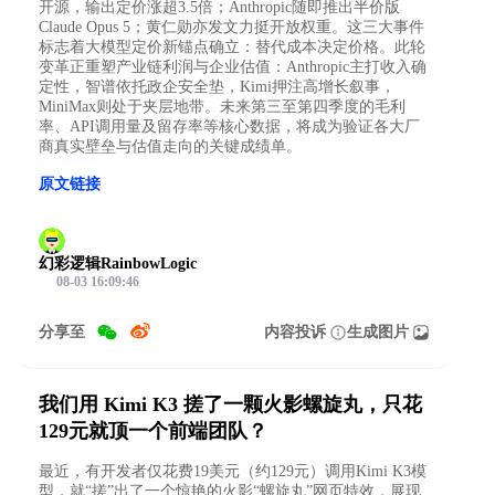
开源，输出定价涨超3.5倍；Anthropic随即推出半价版
Claude Opus 5；黄仁勋亦发文力挺开放权重。这三大事件
标志着大模型定价新锚点确立：替代成本决定价格。此轮
变革正重塑产业链利润与企业估值：Anthropic主打收入确
定性，智谱依托政企安全垫，Kimi押注高增长叙事，
MiniMax则处于夹层地带。未来第三至第四季度的毛利
率、API调用量及留存率等核心数据，将成为验证各大厂
商真实壁垒与估值走向的关键成绩单。
原文链接
幻彩逻辑RainbowLogic
08-03 16:09:46
分享至
内容投诉
生成图片
我们用 Kimi K3 搓了一颗火影螺旋丸，只花
129元就顶一个前端团队？
最近，有开发者仅花费19美元（约129元）调用Kimi K3模
型，就“搓”出了一个惊艳的火影“螺旋丸”网页特效，展现