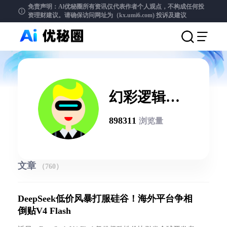
免责声明：Al优秘圈所有资讯仅代表作者个人观点，不构成任何投
资理财建议。请确保访问网址为（kx.umi6.com)
投诉及建议
幻彩逻辑
RainbowLogic
898311
浏览量
文章
（760）
DeepSeek低价风暴打服硅谷！海外平台争相
倒贴V4 Flash