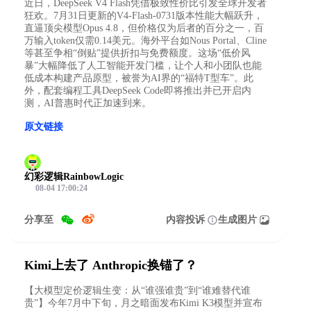
近日，DeepSeek V4 Flash凭借极致性价比引发全球开发者
狂欢。7月31日更新的V4-Flash-0731版本性能大幅跃升，
直逼顶尖模型Opus 4.8，但价格仅为后者的百分之一，百
万输入token仅需0.14美元。海外平台如Nous Portal、Cline
等甚至争相“倒贴”提供折扣与免费额度。这场“低价风
暴”大幅降低了人工智能开发门槛，让个人和小团队也能
低成本构建产品原型，被誉为AI界的“福特T型车”。此
外，配套编程工具DeepSeek Code即将推出并已开启内
测，AI普惠时代正加速到来。
原文链接
幻彩逻辑RainbowLogic
08-04 17:00:24
分享至
内容投诉
生成图片
Kimi上去了 Anthropic换锚了？
【大模型定价逻辑生变：从“谁强谁贵”到“谁难替代谁
贵”】今年7月中下旬，月之暗面发布Kimi K3模型并宣布