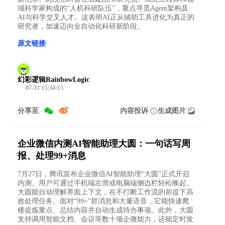
域科学家构成的“人机科研队伍”，重点寻觅Agent架构及
AI与科学交叉人才。这表明AI正从辅助工具进化为真正的
研究者，加速迈向全自动化科研新阶段。
原文链接
幻彩逻辑RainbowLogic
07-31 15:34:13
分享至
内容投诉
生成图片
企业微信内测AI智能助理大圆：一句话写周
报、处理99+消息
7月27日，腾讯宣布企业微信AI智能助理“大圆”正式开启
内测。用户可通过手机端左滑或电脑端侧边栏轻松唤起。
大圆能自动理解界面上下文，在不打断工作流的前提下高
效处理任务。面对“99+”群消息和大量语音，它能快速爬
楼提炼重点、总结内容并自动生成待办事项。此外，大圆
支持调用智能文档、会议等数十项企微能力，还能定时发