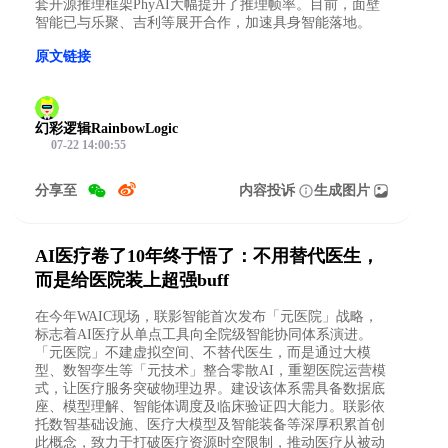
套开源推理框架PhyAI大幅提升了推理帧率。目前，面壁
智能已与乐聚、吉利等展开合作，加速具身智能落地。
原文链接
幻彩逻辑RainbowLogic
07-22 14:00:55
分享至
内容投诉
生成图片
AI医疗卷了10年终于悟了：不用替代医生，
而是给医院装上超强buff
在今年WAIC现场，联影智能首次发布「元医院」战略，
标志着AI医疗从单点工具向全院级智能协同体系演进。
「元医院」不建虚拟空间、不替代医生，而是通过大模
型、数智孪生等「元技术」整合零散AI，重塑医院运营模
式，让医疗服务突破物理边界。建设该体系需具备数据底
座、模型理解、智能体调度及临床验证四大能力。联影依
托数智基础设施、医疗大模型及智能装备等深厚积累首创
此概念，致力于打破医疗资源时空限制，推动医疗从被动