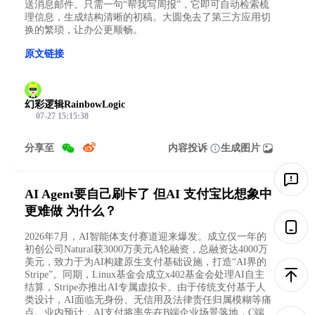
送消息邮件。只需一句“帮我写周报”，它即可自动检索梳
理信息，生成结构清晰的初稿。大圆免去了第三方应用切
换的繁琐，让办公更顺畅。
原文链接
幻彩逻辑RainbowLogic
07-27 15:15:38
分享至
内容投诉
生成图片
AI Agent要自己刷卡了 但AI 支付宝比想象中
更难做 为什么？
2026年7月，AI智能体支付赛道迎来爆发。成立仅一年的
初创公司Natural获3000万美元A轮融资，总融资达4000万
美元，致力于为AI构建原生支付基础设施，打造“AI界的
Stripe”。同期，Linux基金会成立x402基金会处理AI自主
结算，Stripe亦推出AI专属虚拟卡。由于传统支付基于人
类设计，AI面临无身份、无信用及法律责任归属模糊等痛
点。业内预计，AI支付将率先在B端企业场景落地，C端