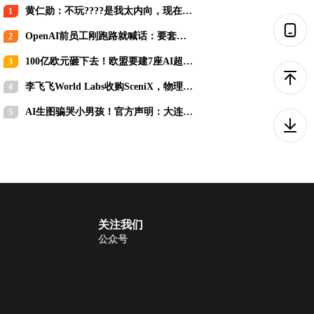
黄仁勋：不玩????是我太内向，现在为
1
AI必须站出来
OpenAI前员工刚跑路就喊话：要套现
2
就赶紧套，别等IPO！
100亿欧元砸下去！欧盟要建7座AI超级
3
工厂追赶中美
李飞飞World Labs收购SceniX，物理AI
4
训练正从“采数据”走向“造世界”
AI生图骗哭小男孩！官方声明：大连海
5
底隧道看不到鱼
关注我们
公众号