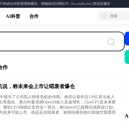
成任何投资理财建议。请确保访问网址为（kx.umi6.com)
投诉及建议
AI科普
合作
合作
务危机说，称未来会上市让唱衰者爆仓
G2播客中驳斥了公司陷入财务危机的传闻。他否认每年仅130亿美元收入
股份。奥尔特曼强调OpenAI收入高速增长，ChatGPT及未来硬
微软CEO纳德拉支持这一观点，称OpenAI已超额完成商业计划。
为未来可能上市。他还反击唱衰者，称期待看到他们因做空股票而
A