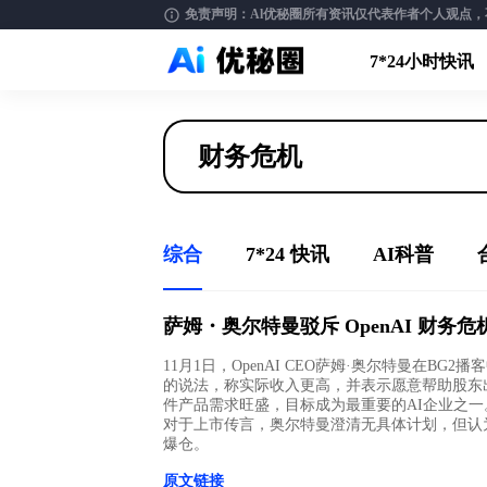
免责声明：Al优秘圈所有资讯仅代表作者个人观点，不构
7*24小时快讯
综合
7*24 快讯
AI科普
萨姆・奥尔特曼驳斥 OpenAI 财
11月1日，OpenAI CEO萨姆·奥尔特曼在B
的说法，称实际收入更高，并表示愿意帮助股东出售
件产品需求旺盛，目标成为最重要的AI企业之一。
对于上市传言，奥尔特曼澄清无具体计划，但认
爆仓。
原文链接