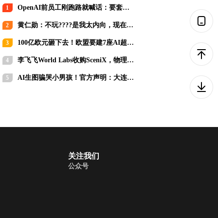
OpenAI前员工刚跑路就喊话：要套现
1
就赶紧套，别等IPO！
黄仁勋：不玩????是我太内向，现在为
2
AI必须站出来
100亿欧元砸下去！欧盟要建7座AI超级
3
工厂追赶中美
李飞飞World Labs收购SceniX，物理AI
4
训练正从“采数据”走向“造世界”
AI生图骗哭小男孩！官方声明：大连海
5
底隧道看不到鱼
关注我们
公众号