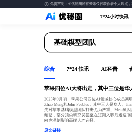
免责声明：Al优秘圈所有资讯仅代表作者个人观点，不构
7*24小时快讯
综合
7*24 快讯
AI科普
苹果四位AI大将出走，其中三位是华
2025年9月初，苹果公司四位AI领域核心成员离职，
Zhao Meng和John Peebles，其中三人是华人。J
失对苹果基础模型团队打击尤为严重。Meta虽
频繁，部分顶尖研究员甚至在短期入职后迅速‘
向也深刻影响高端人才选择。
原文链接