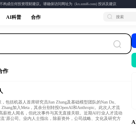
成任何投资理财建议。请确保访问网址为（kx.umi6.com)
投诉及建议
AI科普
合作
合作
人
包括机器人首席研究员Jian Zhang及基础模型团队的Nan Du、
ian Zhang加入Meta，其余分别转投OpenAI和Anthropic。此次人才流
因高薪抢人闻名，但此次事件与其无直接关联。近期AI行业人才流动
回流’原公司。业内人士指出，除薪资外，公司战略、文化及研究方
A