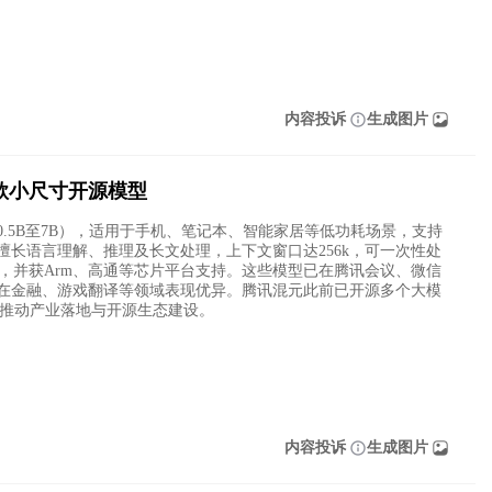
内容投诉
生成图片
款小尺寸开源模型
0.5B至7B），适用于手机、笔记本、智能家居等低功耗场景，支持
长语言理解、推理及长文处理，上下文窗口达256k，可一次性处
ace上线，并获Arm、高通等芯片平台支持。这些模型已在腾讯会议、微信
在金融、游戏翻译等领域表现优异。腾讯混元此前已开源多个大模
续推动产业落地与开源生态建设。
内容投诉
生成图片