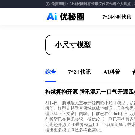
免责声明：Al优秘圈所有资讯仅代表作者个人观点，不构
7*24小时快讯
综合
7*24 快讯
AI科普
持续拥抱开源 腾讯混元一口气开源四款
8月4日，腾讯混元宣布开源四款小尺寸模型，参数量
机等。模型支持垂直领域低成本微调，具备快思考
理256k上下文窗口内容。目前已在Github和Hu
些模型已在腾讯会议、微信读书、腾讯手机管家
近期还开源了3D世界模型1.0，下载量近9k，技术
推出更多模型满足多样化需求。