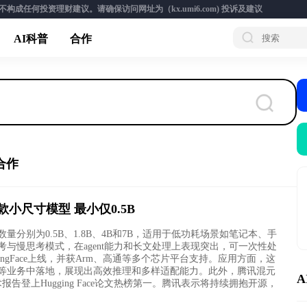
成任何投资理财建议。请确保访问网址为（kx.umi6.com)
投诉及建议
AI科普
合作
合作
小尺寸模型 最小仅0.5B
分别为0.5B、1.8B、4B和7B，适用于低功耗场景如笔记本、手
与慢思考模式，在agent能力和长文处理上表现突出，可一次性处
ggingFace上线，并获Arm、高通等多个芯片平台支持。应用方面，这
等业务中落地，展现出高效推理和多样适配能力。此外，腾讯混元
A
报告登上Hugging Face论文热榜第一。腾讯表示将持续拥抱开源，