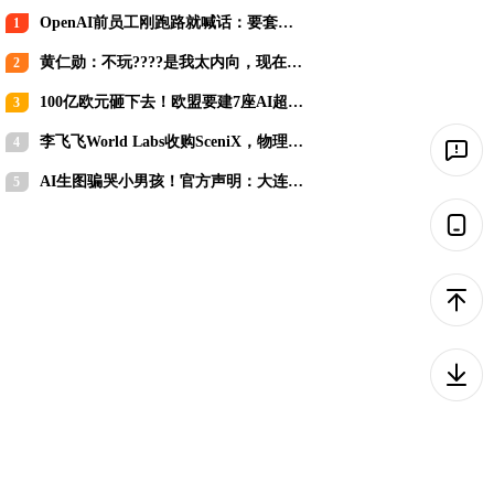
OpenAI前员工刚跑路就喊话：要套现
1
就赶紧套，别等IPO！
黄仁勋：不玩????是我太内向，现在为
2
AI必须站出来
100亿欧元砸下去！欧盟要建7座AI超级
3
工厂追赶中美
李飞飞World Labs收购SceniX，物理AI
4
训练正从“采数据”走向“造世界”
AI生图骗哭小男孩！官方声明：大连海
5
底隧道看不到鱼