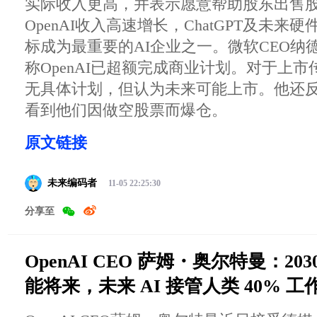
实际收入更高，并表示愿意帮助股东出售
OpenAI收入高速增长，ChatGPT及未
标成为最重要的AI企业之一。微软CEO纳
称OpenAI已超额完成商业计划。对于上
无具体计划，但认为未来可能上市。他还
看到他们因做空股票而爆仓。
原文链接
未来编码者
11-05 22:25:30
分享至
OpenAI CEO 萨姆・奥尔特曼：20
能将来，未来 AI 接管人类 40% 工