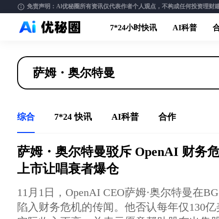
免责声明：Al优秘圈所有资讯仅代表作者个人观点，不构成任何投资理财建议。请
7*24小时快讯
AI科普
综合
7*24 快讯
AI科普
合作
萨姆・奥尔特曼驳斥 OpenAI 财
上市让唱衰者爆仓
11月1日，OpenAI CEO萨姆·奥尔特曼在
陷入财务危机的传闻。他否认每年仅130