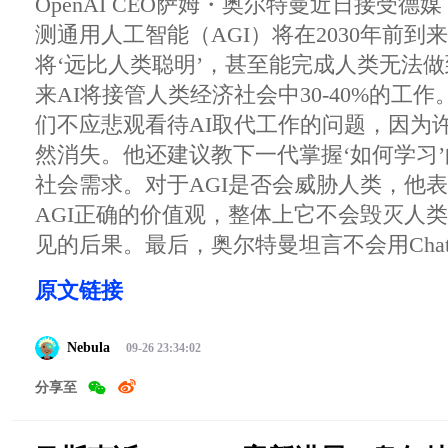
OpenAI CEO萨姆・奥尔特曼近日接受
测通用人工智能（AGI）将在2030年前到
将‘远比人类聪明’，甚至能完成人类无法
来AI将接管人类经济社会中30-40%的工
们不应悲观看待AI取代工作的问题，因为
然消失。他还建议教下一代掌握‘如何学习
社会需求。对于AGI是否会威胁人类，他
AGI正确的价值观，整体上它不会毁灭人
见的后果。最后，奥尔特曼坦言不会用Cha
原文链接
Nebula
09-26 23:34:02
分享至