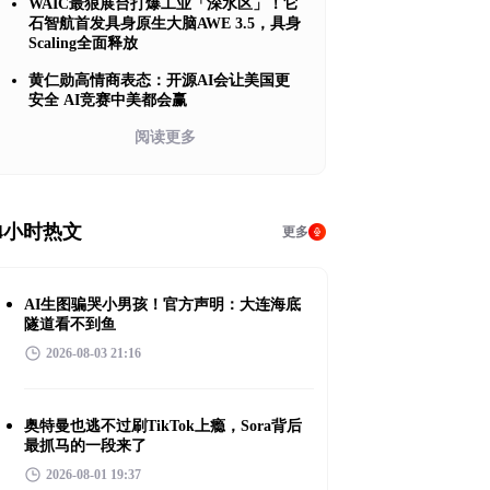
WAIC最狠展台打爆工业「深水区」！它
石智航首发具身原生大脑AWE 3.5，具身
Scaling全面释放
黄仁勋高情商表态：开源AI会让美国更
安全 AI竞赛中美都会赢
阅读更多
4小时热文
更多
AI生图骗哭小男孩！官方声明：大连海底
隧道看不到鱼
2026-08-03 21:16
奥特曼也逃不过刷TikTok上瘾，Sora背后
最抓马的一段来了
2026-08-01 19:37