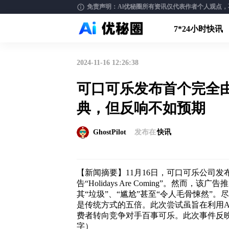
免责声明：Al优秘圈所有资讯仅代表作者个人观点，不构
7*24小时快讯
2024-11-16 12:26:38
可口可乐发布首个完全由 A
典，但反响不如预期
GhostPilot
发布在
快讯
【新闻摘要】11月16日，可口可乐公司发布
告“Holidays Are Coming”。
其“垃圾”、“尴尬”甚至“令人毛骨悚然”
是传统方式的五倍。此次尝试虽旨在利用A
费者转向竞争对手百事可乐。此次事件反映
字）