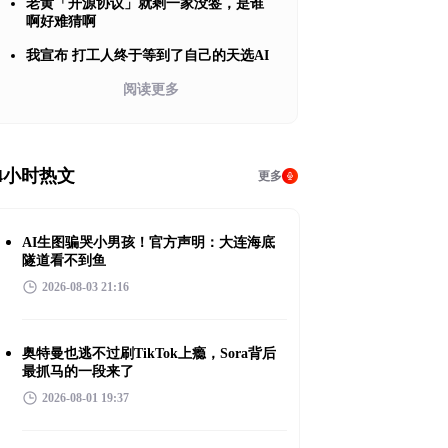
老黄「开源协议」就剩一家没签，是谁
啊好难猜啊
我宣布 打工人终于等到了自己的天选AI
阅读更多
4小时热文
更多
AI生图骗哭小男孩！官方声明：大连海底
隧道看不到鱼
2026-08-03 21:16
奥特曼也逃不过刷TikTok上瘾，Sora背后
最抓马的一段来了
2026-08-01 19:37