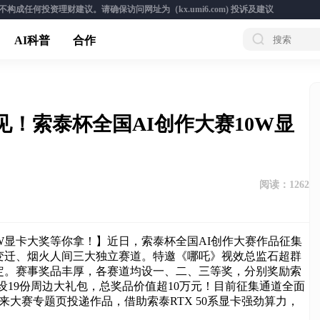
成任何投资理财建议。请确保访问网址为（kx.umi6.com)
投诉及建议
AI科普
合作
见！索泰杯全国AI创作大赛10W显
阅读：
1262
0W显卡大奖等你拿！】近日，索泰杯全国AI创作大赛作品征集
变迁、烟火人间三大独立赛道。特邀《哪吒》视效总监石超群
定。赛事奖品丰厚，各赛道均设一、二、三等奖，分别奖励索
列显卡，另设19份周边大礼包，总奖品价值超10万元！目前征集通道全面
来大赛专题页投递作品，借助索泰RTX 50系显卡强劲算力，