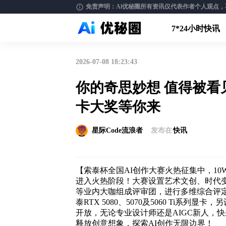
免责声明：Al优秘圈所有资讯仅代表作者个人观点，不构
7*24小时快讯
2026-07-08 18:23:43
你的奇思妙想 值得被看
卡大奖等你来
星际Code流浪者
发布在
快讯
【索泰杯全国AI创作大赛火热征集中，1
进入火热阶段！大赛设置艺术文创、时代
等业内大咖组成评审团，进行多维综合评
泰RTX 5080、5070及5060 Ti系
开放，无论专业设计师还是AIGC新人，快
释放创意想象，探索AI创作无限边界！