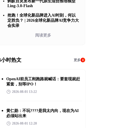
蚂蚁百灵发布新一代原生混合推理模型
Ling-3.0-Flash
抢跑！全球化新品牌进入AI时刻，何以
定胜负？ | 2026全球化新品牌AI竞争力大
会实录
阅读更多
4小时热文
更多
OpenAI前员工刚跑路就喊话：要套现就赶
紧套，别等IPO！
2026-08-01 13:22
黄仁勋：不玩????是我太内向，现在为AI
必须站出来
2026-08-01 12:20