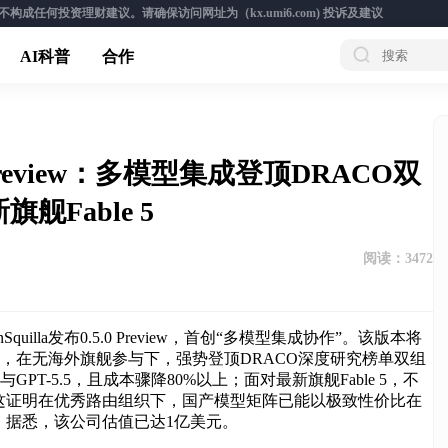
成任何投资理财建议。请确保访问网址为（kx.umi6.com)
投诉及建议
AI科普
合作
.0 Preview：多模型集成登顶DRACO双
Fable 5
阅读：
3472
quilla发布0.5.0 Preview，首创“多模型集成协作”。该版本将
产模型组队，在无海外旗舰参与下，强势登顶DRACO深度研究榜单双组
GPT-5.5，且成本骤降80%以上；面对最新旗舰Fable 5，不
这证明在优秀路由组织下，国产模型矩阵已能以极致性价比在
。据悉，该公司估值已达1亿美元。