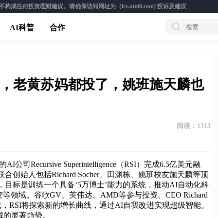
成任何投资理财建议。请确保访问网址为（kx.umi6.com)
投诉及建议
AI科普
合作
5亿，老黄苏妈都投了，姚班施天麟也
阅读：
1313
Recursive Superintelligence（RSI）完成6.5亿美元融
合创始人包括Richard Socher、田渊栋、姚班校友施天麟等顶
术，目标是训练一个具备‘5万博士’能力的系统，推动AI自动化科
域。谷歌GV、英伟达、AMD等参与投资。CEO Richard
递减，RSI将探索新的增长曲线，通过AI自我改进实现超级智能。
领域的显著趋势。