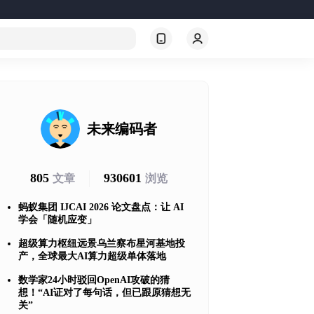
未来编码者
805
930601
文章
浏览
蚂蚁集团 IJCAI 2026 论文盘点：让 AI
学会「随机应变」
超级算力枢纽远景乌兰察布星河基地投
产，全球最大AI算力超级单体落地
数学家24小时驳回OpenAI攻破的猜
想！“AI证对了每句话，但已跟原猜想无
关”