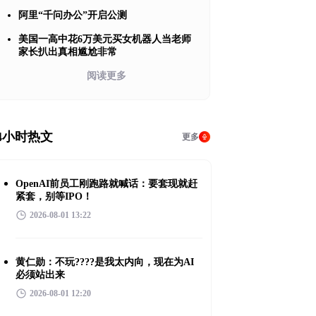
阿里“千问办公”开启公测
美国一高中花6万美元买女机器人当老师
家长扒出真相尴尬非常
阅读更多
4小时热文
更多
OpenAI前员工刚跑路就喊话：要套现就赶
紧套，别等IPO！
2026-08-01 13:22
黄仁勋：不玩????是我太内向，现在为AI
必须站出来
2026-08-01 12:20