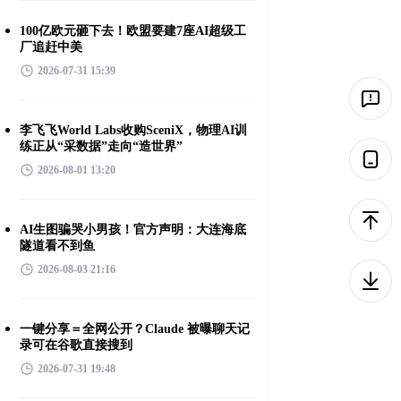
100亿欧元砸下去！欧盟要建7座AI超级工
厂追赶中美
2026-07-31 15:39
李飞飞World Labs收购SceniX，物理AI训
练正从“采数据”走向“造世界”
2026-08-01 13:20
AI生图骗哭小男孩！官方声明：大连海底
隧道看不到鱼
2026-08-03 21:16
一键分享＝全网公开？Claude 被曝聊天记
录可在谷歌直接搜到
2026-07-31 19:48