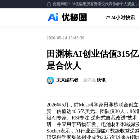
免责声明：Al优秘圈所有资讯仅代表作者个人观点，不构
7*24小时快讯
2026-05-14 15:43:30
田渊栋AI创业估值31
是合伙人
未来编码者
发布在
快讯
2026年5月，前Meta科学家田渊栋联合创立的AI公司
资，估值达46.5亿美元。团队仅30人，8位联
级AI专家。RSI专注‘递归式自我改进’技
研，并应用于药物研发、电池材料和核聚变等领
Socher表示，AI行业正面临对数级收益
顶级科学家集体创业成为2025年以来AI