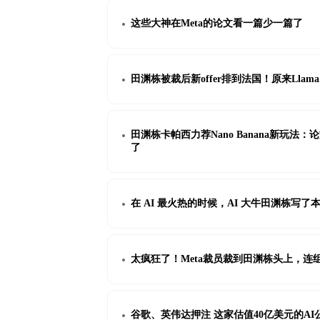
这些大神在Meta的论文看一篇少一篇了
田渊栋被裁后新offer排到法国！原来Llam
田渊栋卡帕西力荐Nano Banana新玩
了
在 AI 最火热的时候，AI 大牛田渊栋写
太疯狂了！Meta裁员裁到田渊栋头上，连
谷歌、英伟达押注 这家估值40亿美元的AI