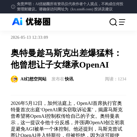
免责声明：Al优秘圈所有资讯仅代表作者个人观点，不构成任何投
资理财建议。请确保访问网址为（kx.umi6.com)
投诉及建议
2026-05-13 12:33:09
奥特曼趁马斯克出差爆猛料：
他曾想让子女继承OpenAI
AI幻想空间站
发布在
快讯
阅读：
1234
2026年5月12日，加州法庭上，OpenAI首席执行官奥
特曼首次出庭‘OpenAI果实窃取诉讼案’，揭露马斯克
曾希望将OpenAI控制权传给自己的子女。奥特曼表
示，这一提议令他十分反感，并强调OpenAI创立初衷
是避免AGI被单一个体控制。他还提到，马斯克曾试
图让OpenAI并入特斯拉，但被拒绝，因为这可能使