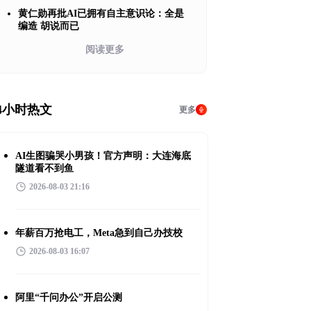
黄仁勋再批AI已拥有自主意识论：全是
编造 胡说而已
阅读更多
4小时热文
更多
AI生图骗哭小男孩！官方声明：大连海底
隧道看不到鱼
2026-08-03 21:16
年薪百万抢电工，Meta急到自己办技校
2026-08-03 16:07
阿里“千问办公”开启公测